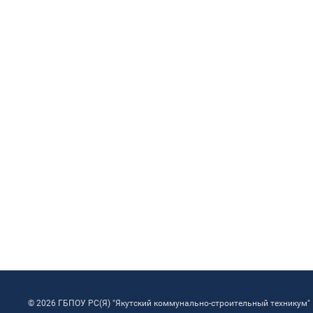
© 2026 ГБПОУ РС(Я) "Якутский коммунально-строительный техникум"