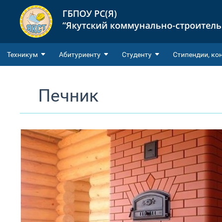
ГБПОУ РС(Я)
“Якутский коммунально-строител
Техникум
Абитуриенту
Студенту
Cтипендии, ко
Печник