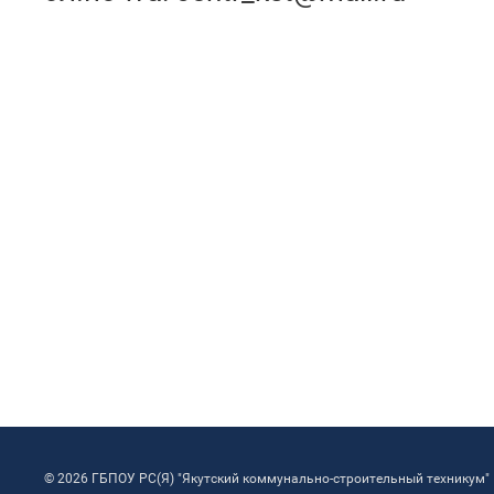
© 2026 ГБПОУ РС(Я) "Якутский коммунально-строительный техникум"