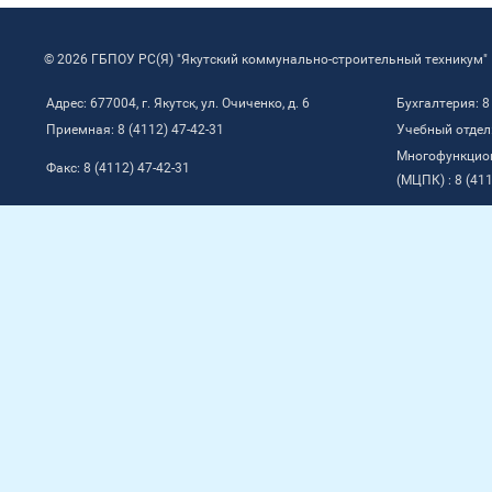
© 2026 ГБПОУ РС(Я) "Якутский коммунально-строительный техникум"
Адрес: 677004, г. Якутск, ул. Очиченко, д. 6
Бухгалтерия: 8
Приемная: 8 (4112) 47-42-31
Учебный отдел:
Многофункцио
Факс: 8 (4112) 47-42-31
(МЦПК) : 8 (411