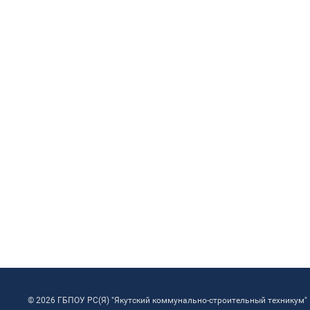
© 2026 ГБПОУ РС(Я) "Якутский коммунально-строительный техникум"