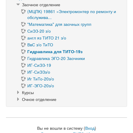
Заочное отделение
(МЦПК) 19861 «Электромонтер по ремонту и
обслужива...
"Математика" для заочных групп
СиЭЗ-20 з/о
англ яз ТИТО 21 з/о
ВвС з/о ТиТО
Гидравлика для ТИТО-19з
Гидравлика ЭГО-20 Заочники
ИГ-СиЭЗ-19
ИГ-СиЭЗз/о
Иг ТиТо-20з/о
ИГ-ЭГО-20з/о
Курсы
Очное отделение
Вы не вошли в систему (
Вход
)