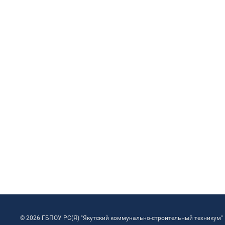
© 2026 ГБПОУ РС(Я) "Якутский коммунально-строительный техникум"