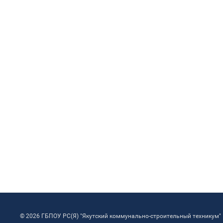
© 2026 ГБПОУ РС(Я) "Якутский коммунально-строительный техникум"