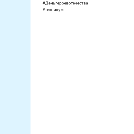
#Деньгероевотечества
#техникум