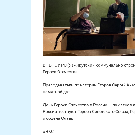
В ГБПОУ РС (Я) «Якутский коммунально-стро
Героев Отечества.
Преподаватель по истории Егоров Сергей Ана
памятной даты.
День Героев Отечества в России — памятная д
России чествуют Героев Советского Союза, Г
и ордена Славы.
#ЯКСТ