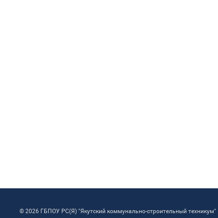
© 2026 ГБПОУ РС(Я) "Якутский коммунально-строительный техникум"