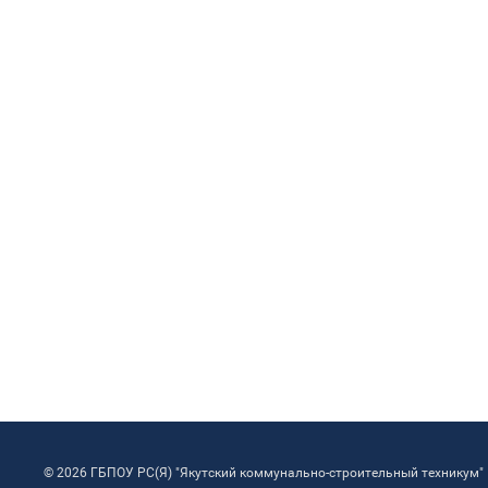
© 2026 ГБПОУ РС(Я) "Якутский коммунально-строительный техникум"